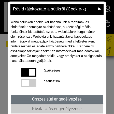
Rövid tájékoztató a sütikről (Cookie-k)
✖
Weboldalunkon cookie-kat használunk a tartalmak és
hirdetések személyre szabásához, a közösségi média
funkcióinak biztosításához és a weboldalunk forgalmának
elemzéséhez . Weboldalunk használatával kapcsolatos
információkat megosztjuk közösségi média felületeinken,
Repce és canola piaci
hirdetésekben és adatelemző partnereinkkel. Partnereink
összekapcsolhatják ezeket az információkat más adatokkal,
helyzetkép – 2025.
amelyeket Ön megadott nekik, vagy amelyeket a szolgáltatás
használata során gyűjtöttek.
május
Szükséges
Statisztika
Összes süti engedélyezése
Kiválasztás engedélyezése