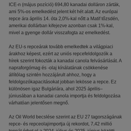
ICE-n (május pozíció) 694,80 kanadai dolláron zárták,
ami 5%-os emelkedést jelent két hét alatt. Az európai
repce ára április 14. óta 2,0%-kal nőtt a Matif tőzsdén,
amerikai dollárban kifejezve azonban csak 1%-kal,
mivel a gyenge dollár visszafogta az emelkedést.
Az EU-s repceárak tovább emelkedtek a világpiaci
árakhoz képest, ezért az uniós repcefeldolgozók a
hírek szerint fokozták a kanadai canola felvásárlását. A
napraforgómag és -olaj kínálatának csökkenése
állítólag szintén hozzájárult ahhoz, hogy a
feldolgozókapacitásokat jobban lekösse a repce. Ez
különösen igaz Bulgáriára, ahol 2025 április–
júniusában a kanadai canola importja és feldolgozása
várhatóan jelentősen megnő.
Az Oil World becslése szerint az EU 27 tagországának
repce- és repceolajimportja új rekordot, 7,42 millió
tonnát érhet el a 2024. július és 2025. június közötti