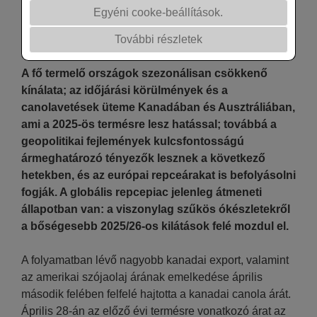
Egyéni cooke-beállítások.
További részletek
A fő termelő országok szezonálisan csökkenő
kínálata; az időjárási körülmények és a
canolavetések üteme Kanadában és Ausztráliában,
ami a 2025-ös termésre lesz hatással; továbbá a
geopolitikai fejlemények kulcsfontosságú
ármeghatározó tényezők lesznek a következő
hetekben, és az európai repceárakat is befolyásolni
fogják. A globális repcepiac jelenleg átmeneti
állapotban van: a viszonylag szűkös ókészletekről
a bőségesebb 2025/26-os kilátások felé mozdul el.
A folyamatban lévő nagyobb kanadai export, valamint
az amerikai szójaolaj árának emelkedése április
második felében felfelé hajtotta a kanadai canola árát.
Április 28-án az előző évi termésre vonatkozó árat az