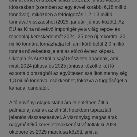
időszakban (szemben az egy évvel korábbi 6,18 millió
tonnával), miközben a feldolgozás 1,2-1,3 millió
tonnával visszaeshet (2025. január–június között). Az
EU és Kína növekvő importigénye a világ repce- és
repceolaj-kereskedelmét 2024–25-ben új rekordra, 20
millió tonnára tornázhatja fel, ami körülbelül 2,0 millió
tonnás növekedést jelent az előző évhez képest.
Ukrajna és Ausztrália saját készletei apadnak, ami
miatt 2024 júliusa és 2025 júniusa között e két fő
exportáló országból az együttesen szállított mennyiség
1,3 millió tonnával csökkenhet, fokozva a függőséget a
kanadai canolától.
A fő növényi olajok stabil ára ellentétben állt a
pálmaolaj árának az elmúlt hetekben tapasztalt
jelentős visszaesésével. A viszonylag magas árak
nagymértékű keresletcsökkenést váltottak ki 2024
októbere és 2025 márciusa között, amit a