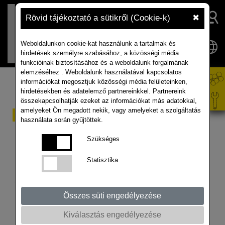
Rövid tájékoztató a sütikről (Cookie-k)
✖
Weboldalunkon cookie-kat használunk a tartalmak és
hirdetések személyre szabásához, a közösségi média
funkcióinak biztosításához és a weboldalunk forgalmának
elemzéséhez . Weboldalunk használatával kapcsolatos
információkat megosztjuk közösségi média felületeinken,
hirdetésekben és adatelemző partnereinkkel. Partnereink
összekapcsolhatják ezeket az információkat más adatokkal,
amelyeket Ön megadott nekik, vagy amelyeket a szolgáltatás
Repce és canola piaci
használata során gyűjtöttek.
helyzetkép – 2026.
Szükséges
március
Statisztika
A jelentést az ISTA Mielke GmbH készítette – a Global
Oil World elemzéseket és előrejelzéseket ad az olajos
Összes süti engedélyezése
magvak, olajok és zsírok, valamint olajdara piacáról a
Kiválasztás engedélyezése
németországi Hamburgban. További részletek a cég