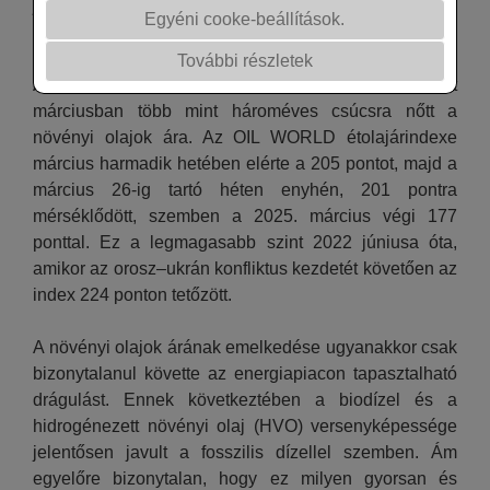
profiljáról és szolgáltatásairól
Egyéni cooke-beállítások.
a
www.oilworld.de
weboldalon találhatók.
További részletek
Az energiaárak meredek emelkedése miatt
márciusban több mint hároméves csúcsra nőtt a
növényi olajok ára. Az OIL WORLD étolajárindexe
március harmadik hetében elérte a 205 pontot, majd a
március 26-ig tartó héten enyhén, 201 pontra
mérséklődött, szemben a 2025. március végi 177
ponttal. Ez a legmagasabb szint 2022 júniusa óta,
amikor az orosz–ukrán konfliktus kezdetét követően az
index 224 ponton tetőzött.
A növényi olajok árának emelkedése ugyanakkor csak
bizonytalanul követte az energiapiacon tapasztalható
drágulást. Ennek következtében a biodízel és a
hidrogénezett növényi olaj (HVO) versenyképessége
jelentősen javult a fosszilis dízellel szemben. Ám
egyelőre bizonytalan, hogy ez milyen gyorsan és