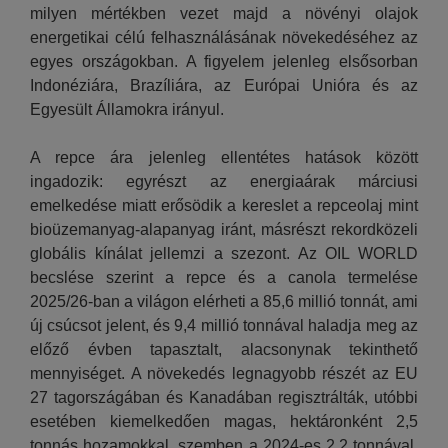
milyen mértékben vezet majd a növényi olajok
energetikai célú felhasználásának növekedéséhez az
egyes országokban. A figyelem jelenleg elsősorban
Indonéziára, Brazíliára, az Európai Unióra és az
Egyesült Államokra irányul.
A repce ára jelenleg ellentétes hatások között
ingadozik: egyrészt az energiaárak márciusi
emelkedése miatt erősödik a kereslet a repceolaj mint
bioüzemanyag-alapanyag iránt, másrészt rekordközeli
globális kínálat jellemzi a szezont. Az OIL WORLD
becslése szerint a repce és a canola termelése
2025/26-ban a világon elérheti a 85,6 millió tonnát, ami
új csúcsot jelent, és 9,4 millió tonnával haladja meg az
előző évben tapasztalt, alacsonynak tekinthető
mennyiséget. A növekedés legnagyobb részét az EU
27 tagországában és Kanadában regisztrálták, utóbbi
esetében kiemelkedően magas, hektáronként 2,5
tonnás hozamokkal, szemben a 2024-es 2,2 tonnával.