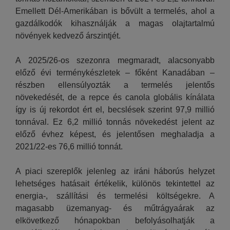
Emellett Dél-Amerikában is bővült a termelés, ahol a
gazdálkodók kihasználják a magas olajtartalmú
növények kedvező árszintjét.
A 2025/26-os szezonra megmaradt, alacsonyabb
előző évi terménykészletek – főként Kanadában –
részben ellensúlyozták a termelés jelentős
növekedését, de a repce és canola globális kínálata
így is új rekordot ért el, becslések szerint 97,9 millió
tonnával. Ez 6,2 millió tonnás növekedést jelent az
előző évhez képest, és jelentősen meghaladja a
2021/22-es 76,6 millió tonnát.
A piaci szereplők jelenleg az iráni háborús helyzet
lehetséges hatásait értékelik, különös tekintettel az
energia-, szállítási és termelési költségekre. A
magasabb üzemanyag- és műtrágyaárak az
elkövetkező hónapokban befolyásolhatják a