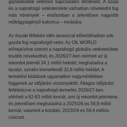
gazdálkodók vetéssel kapcsolatos döntéseit. A szója
és a napraforgó vetésterülete várhatóan növekedni fog
más növények – elsősorban a jelentősen nagyobb
műtrágyaigényű kukorica – rovására.
Az északi féltekén idén tavasszal előreláthatóan sok
gazda fog napraforgót vetni. Az OIL WORLD
előrejelzése szerint a napraforgó globális vetésterülete
tovább növekedhet, és 2026/27-ben elérheti az új
rekordot jelentő 34,1 millió hektárt, meghaladva a
tavalyi, szintén kiemelkedő 32,8 millió hektárt. A
termelési kilátások ugyanakkor nagymértékben
függenek az időjárási viszonyoktól. Átlagos időjárást
feltételezve a napraforgó-termelés 2026/27-ben
elérheti a 62-63 millió tonnát, ami új rekordot jelentene,
és jelentősen meghaladná a 2025/26-os 56,9 millió
tonnát, valamint a korábbi, 2023/24-es 59,4 milliós
csúcsot.