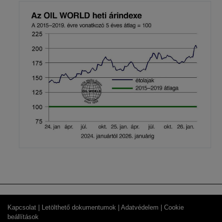
Kapcsolat |
Letölthető dokumentumok |
Adatvédelem |
Cookie
beállítások