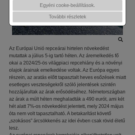
Egyéni cooke-beállítások.
További részletek
Az Európai Unió repceárai hirtelen növekedést
mutattak a július 5-ig tartó héten. Az áremelkedés fő
okai a 2024/25-ös világpiaci repcehiány és a növényi
olajok árainak emelkedése voltak. Az Európa egyes
részein, az aratás előtt tapasztalt heves esőzések miatt
esetleges veszteségekről szóló jelentések szintén
hozzájárultak az árak erősödéséhez. Németországban
az árak a múlt héten meghaladták a 490 eurót, ami két
hét alatt 7%-os növekedést jelentett, mely 2024 május
óta nem volt tapasztalható. A betakarítást követő
„szokásos” árcsökkenés az idei évben csak rövid életű
lesz.