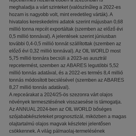
meghaladja a várt szinteket (valószínűleg a 2022-es
hozam is nagyobb volt, mint eredetileg várták). A
hivatalos kereskedelmi adatok szerint májusban 0,68
millió tonna repcét exportáltak (szemben az előző évi
0,5 millió tonnával). A jelentések szerint júniusban
további 0,4-0,5 millió tonnát szállítottak (szemben az
előző évi 0,32 millió tonnával). Az OIL WORLD most
5,75 millió tonnára becsüli a 2023-as ausztrál
repcetermést, szemben az ABARES legutóbbi 5,52
millió tonnás adatával, és a 2022-es termés 8,4 millió
tonnás módosított becslésével (szemben az ABARES
8,27 millió tonnás adatával).
A repceárakat a 2024/25-ös szezonra várt olajos
növények termesztésének visszaesése is támogatja.
Az ANNUAL 2024-ben az OIL WORLD bőséges
szójababkészleteket prognosztizál, miközben a magas
olajtartalmú olajos magvak készletei jelentősen
csökkennek. A világ pálmaolaj-termelésének