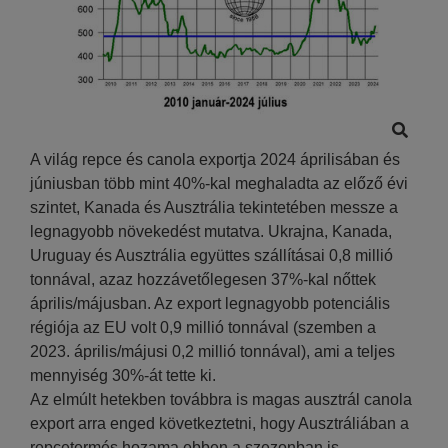
A világ repce és canola exportja 2024 áprilisában és
júniusban több mint 40%-kal meghaladta az előző évi
szintet, Kanada és Ausztrália tekintetében messze a
legnagyobb növekedést mutatva. Ukrajna, Kanada,
Uruguay és Ausztrália együttes szállításai 0,8 millió
tonnával, azaz hozzávetőlegesen 37%-kal nőttek
április/májusban. Az export legnagyobb potenciális
régiója az EU volt 0,9 millió tonnával (szemben a
2023. április/májusi 0,2 millió tonnával), ami a teljes
mennyiség 30%-át tette ki.
Az elmúlt hetekben továbbra is magas ausztrál canola
export arra enged következtetni, hogy Ausztráliában a
repcetermés hozama ebben a szezonban is