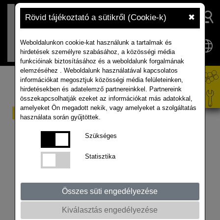
Rövid tájékoztató a sütikről (Cookie-k)
✖
Weboldalunkon cookie-kat használunk a tartalmak és
hirdetések személyre szabásához, a közösségi média
funkcióinak biztosításához és a weboldalunk forgalmának
elemzéséhez . Weboldalunk használatával kapcsolatos
információkat megosztjuk közösségi média felületeinken,
hirdetésekben és adatelemző partnereinkkel. Partnereink
összekapcsolhatják ezeket az információkat más adatokkal,
amelyeket Ön megadott nekik, vagy amelyeket a szolgáltatás
Repce és canola piaci
használata során gyűjtöttek.
helyzetkép – Július
Szükséges
(2024)
Statisztika
Összes süti engedélyezése
Kiválasztás engedélyezése