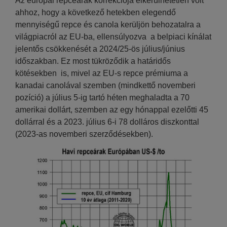
Az európai repceárak korrekciója elkerülhetetlen volt
ahhoz, hogy a következő hetekben elegendő
mennyiségű repce és canola kerüljön behozatalra a
világpiacról az EU-ba, ellensúlyozva a belpiaci kínálat
jelentős csökkenését a 2024/25-ös július/június
időszakban. Ez most tükröződik a határidős
kötésekben is, mivel az EU-s repce prémiuma a
kanadai canolával szemben (mindkettő novemberi
pozíció) a július 5-ig tartó héten meghaladta a 70
amerikai dollárt, szemben az egy hónappal ezelőtti 45
dollárral és a 2023. július 6-i 78 dolláros diszkonttal
(2023-as novemberi szerződésekben).